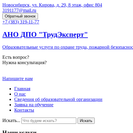
Новосибирск, ул. Кирова, д. 29, 8 этаж, офис 804
3191177@mail.ru
Обратный звонок
+7 (383) 319-11-77
АНО ДПО "
ТрудЭксперт
"
Образовательные услуги по охране труда, пожарной безопасно
Есть вопрос?
Нужна консультация?
Напишите нам
Главная
О нас
Сведения об образовательной организации
Заявка на обучение
Контакты
Искать...
Искать
Наши услуги